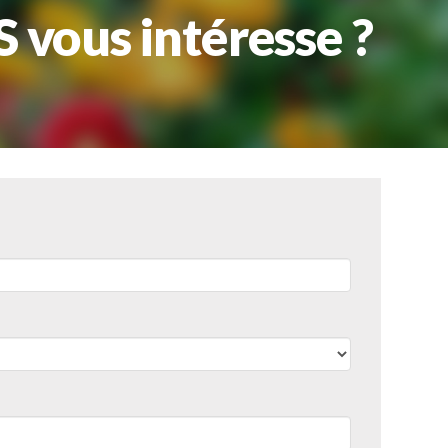
S
vous intéres