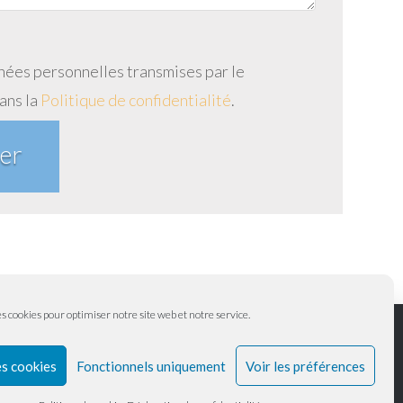
ées personnelles transmises par le
ans la
Politique de confidentialité
.
s cookies pour optimiser notre site web et notre service.
es cookies
Fonctionnels uniquement
Voir les préférences
 & MENTIONS LÉGALES
CONFIDENTIALITÉ
POLITIQUE DE COOKIES